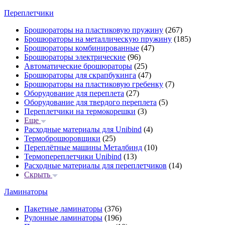
Переплетчики
Брошюраторы на пластиковую пружину
(267)
Брошюраторы на металлическую пружину
(185)
Брошюраторы комбинированные
(47)
Брошюраторы электрические
(96)
Автоматические брошюраторы
(25)
Брошюраторы для скрапбукинга
(47)
Брошюраторы на пластиковую гребенку
(7)
Оборудование для переплета
(27)
Оборудование для твердого переплета
(5)
Переплетчики на термокорешки
(3)
Еще
Расходные материалы для Unibind
(4)
Термоброшюровщики
(25)
Переплётные машины Металбинд
(10)
Термопереплетчики Unibind
(13)
Расходные материалы для переплетчиков
(14)
Скрыть
Ламинаторы
Пакетные ламинаторы
(376)
Рулонные ламинаторы
(196)