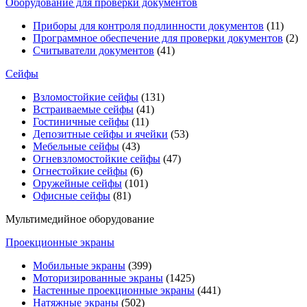
Оборудование для проверки документов
Приборы для контроля подлинности документов
(11)
Программное обеспечение для проверки документов
(2)
Считыватели документов
(41)
Сейфы
Взломостойкие сейфы
(131)
Встраиваемые сейфы
(41)
Гостиничные сейфы
(11)
Депозитные сейфы и ячейки
(53)
Мебельные сейфы
(43)
Огневзломостойкие сейфы
(47)
Огнестойкие сейфы
(6)
Оружейные сейфы
(101)
Офисные сейфы
(81)
Мультимедийное оборудование
Проекционные экраны
Мобильные экраны
(399)
Моторизированные экраны
(1425)
Настенные проекционные экраны
(441)
Натяжные экраны
(502)