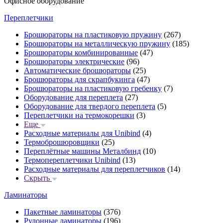
Офисное оборудование
Переплетчики
Брошюраторы на пластиковую пружину
(267)
Брошюраторы на металлическую пружину
(185)
Брошюраторы комбинированные
(47)
Брошюраторы электрические
(96)
Автоматические брошюраторы
(25)
Брошюраторы для скрапбукинга
(47)
Брошюраторы на пластиковую гребенку
(7)
Оборудование для переплета
(27)
Оборудование для твердого переплета
(5)
Переплетчики на термокорешки
(3)
Еще
Расходные материалы для Unibind
(4)
Термоброшюровщики
(25)
Переплётные машины Металбинд
(10)
Термопереплетчики Unibind
(13)
Расходные материалы для переплетчиков
(14)
Скрыть
Ламинаторы
Пакетные ламинаторы
(376)
Рулонные ламинаторы
(196)