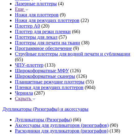
Лазерные плоттеры
(4)
Еще
Ножи для плоттеров
(9)
Ножи для режущих плоттеров
(22)
Плоттер А0
(20)
Плоттер для резки пленки
(66)
Плоттеры для лекал
(57)
Плоттеры для печати на ткани
(38)
Программное обеспечение
(9)
Струйные плоттеры для водной печати и сублимации
(65)
ЧПУ-плоттер
(133)
Широкоформатные МФУ
(126)
Широкоформатные сканеры
(126)
Планшетные режущие плоттеры
(55)
Пленки для режущих плоттеров
(904)
Чернила
(287)
Скрыть
Дупликаторы (Ризографы) и аксессуары
Дупликаторы (Ризографы)
(66)
Аксессуары для дупликаторов (ризографов)
(90)
Расходники для дупликаторов (ризографов)
(138)