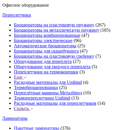
Офисное оборудование
Переплетчики
Брошюраторы на пластиковую пружину
(267)
Брошюраторы на металлическую пружину
(185)
Брошюраторы комбинированные
(47)
Брошюраторы электрические
(96)
Автоматические брошюраторы
(25)
Брошюраторы для скрапбукинга
(47)
Брошюраторы на пластиковую гребенку
(7)
Оборудование для переплета
(27)
Оборудование для твердого переплета
(5)
Переплетчики на термокорешки
(3)
Еще
Расходные материалы для Unibind
(4)
Термоброшюровщики
(25)
Переплётные машины Металбинд
(10)
Термопереплетчики Unibind
(13)
Расходные материалы для переплетчиков
(14)
Скрыть
Ламинаторы
Пакетные ламинаторы
(376)