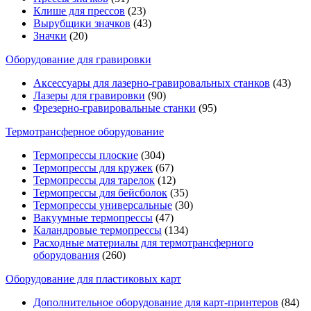
Клише для прессов
(23)
Вырубщики значков
(43)
Значки
(20)
Оборудование для гравировки
Аксессуары для лазерно-гравировальных станков
(43)
Лазеры для гравировки
(90)
Фрезерно-гравировальные станки
(95)
Термотрансферное оборудование
Термопрессы плоские
(304)
Термопрессы для кружек
(67)
Термопрессы для тарелок
(12)
Термопрессы для бейсболок
(35)
Термопрессы универсальные
(30)
Вакуумные термопрессы
(47)
Каландровые термопрессы
(134)
Расходные материалы для термотрансферного
оборудования
(260)
Оборудование для пластиковых карт
Дополнительное оборудование для карт-принтеров
(84)