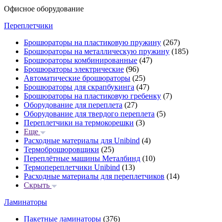
Офисное оборудование
Переплетчики
Брошюраторы на пластиковую пружину
(267)
Брошюраторы на металлическую пружину
(185)
Брошюраторы комбинированные
(47)
Брошюраторы электрические
(96)
Автоматические брошюраторы
(25)
Брошюраторы для скрапбукинга
(47)
Брошюраторы на пластиковую гребенку
(7)
Оборудование для переплета
(27)
Оборудование для твердого переплета
(5)
Переплетчики на термокорешки
(3)
Еще
Расходные материалы для Unibind
(4)
Термоброшюровщики
(25)
Переплётные машины Металбинд
(10)
Термопереплетчики Unibind
(13)
Расходные материалы для переплетчиков
(14)
Скрыть
Ламинаторы
Пакетные ламинаторы
(376)