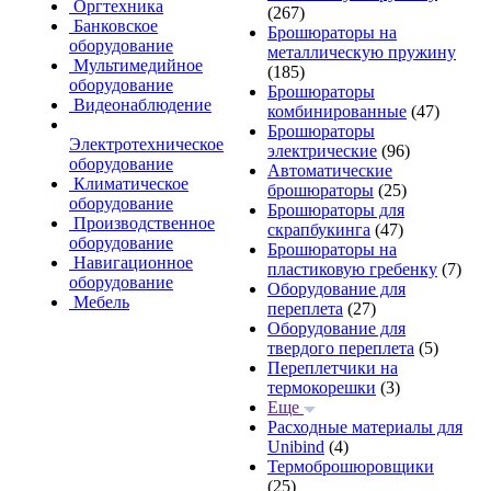
Оргтехника
(267)
Банковское
Брошюраторы на
оборудование
металлическую пружину
Мультимедийное
(185)
оборудование
Брошюраторы
Видеонаблюдение
комбинированные
(47)
Брошюраторы
Электротехническое
электрические
(96)
оборудование
Автоматические
Климатическое
брошюраторы
(25)
оборудование
Брошюраторы для
Производственное
скрапбукинга
(47)
оборудование
Брошюраторы на
Навигационное
пластиковую гребенку
(7)
оборудование
Оборудование для
Мебель
переплета
(27)
Оборудование для
твердого переплета
(5)
Переплетчики на
термокорешки
(3)
Еще
Расходные материалы для
Unibind
(4)
Термоброшюровщики
(25)