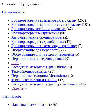
Офисное оборудование
Переплетчики
Брошюраторы на пластиковую пружину
(267)
Брошюраторы на металлическую пружину
(185)
Брошюраторы комбинированные
(47)
Брошюраторы электрические
(96)
Автоматические брошюраторы
(25)
Брошюраторы для скрапбукинга
(47)
Брошюраторы на пластиковую гребенку
(7)
Оборудование для переплета
(27)
Оборудование для твердого переплета
(5)
Переплетчики на термокорешки
(3)
Еще
Расходные материалы для Unibind
(4)
Термоброшюровщики
(25)
Переплётные машины Металбинд
(10)
Термопереплетчики Unibind
(13)
Расходные материалы для переплетчиков
(14)
Скрыть
Ламинаторы
Пакетные ламинаторы
(376)