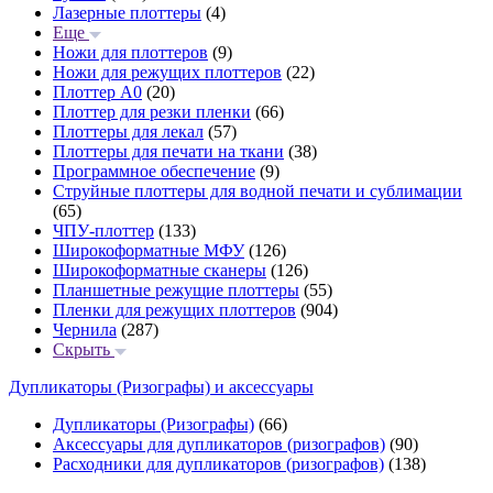
Лазерные плоттеры
(4)
Еще
Ножи для плоттеров
(9)
Ножи для режущих плоттеров
(22)
Плоттер А0
(20)
Плоттер для резки пленки
(66)
Плоттеры для лекал
(57)
Плоттеры для печати на ткани
(38)
Программное обеспечение
(9)
Струйные плоттеры для водной печати и сублимации
(65)
ЧПУ-плоттер
(133)
Широкоформатные МФУ
(126)
Широкоформатные сканеры
(126)
Планшетные режущие плоттеры
(55)
Пленки для режущих плоттеров
(904)
Чернила
(287)
Скрыть
Дупликаторы (Ризографы) и аксессуары
Дупликаторы (Ризографы)
(66)
Аксессуары для дупликаторов (ризографов)
(90)
Расходники для дупликаторов (ризографов)
(138)