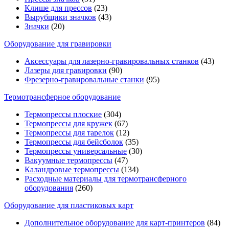
Клише для прессов
(23)
Вырубщики значков
(43)
Значки
(20)
Оборудование для гравировки
Аксессуары для лазерно-гравировальных станков
(43)
Лазеры для гравировки
(90)
Фрезерно-гравировальные станки
(95)
Термотрансферное оборудование
Термопрессы плоские
(304)
Термопрессы для кружек
(67)
Термопрессы для тарелок
(12)
Термопрессы для бейсболок
(35)
Термопрессы универсальные
(30)
Вакуумные термопрессы
(47)
Каландровые термопрессы
(134)
Расходные материалы для термотрансферного
оборудования
(260)
Оборудование для пластиковых карт
Дополнительное оборудование для карт-принтеров
(84)