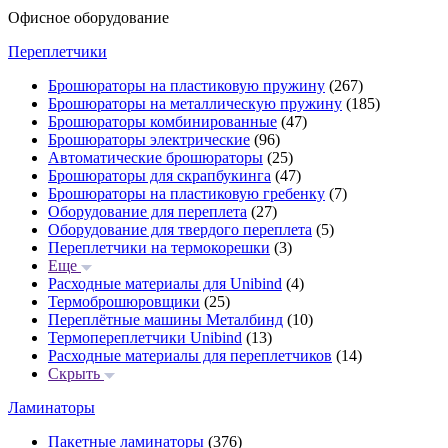
Офисное оборудование
Переплетчики
Брошюраторы на пластиковую пружину
(267)
Брошюраторы на металлическую пружину
(185)
Брошюраторы комбинированные
(47)
Брошюраторы электрические
(96)
Автоматические брошюраторы
(25)
Брошюраторы для скрапбукинга
(47)
Брошюраторы на пластиковую гребенку
(7)
Оборудование для переплета
(27)
Оборудование для твердого переплета
(5)
Переплетчики на термокорешки
(3)
Еще
Расходные материалы для Unibind
(4)
Термоброшюровщики
(25)
Переплётные машины Металбинд
(10)
Термопереплетчики Unibind
(13)
Расходные материалы для переплетчиков
(14)
Скрыть
Ламинаторы
Пакетные ламинаторы
(376)