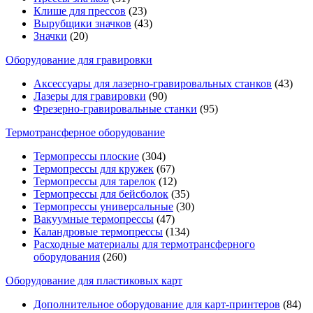
Клише для прессов
(23)
Вырубщики значков
(43)
Значки
(20)
Оборудование для гравировки
Аксессуары для лазерно-гравировальных станков
(43)
Лазеры для гравировки
(90)
Фрезерно-гравировальные станки
(95)
Термотрансферное оборудование
Термопрессы плоские
(304)
Термопрессы для кружек
(67)
Термопрессы для тарелок
(12)
Термопрессы для бейсболок
(35)
Термопрессы универсальные
(30)
Вакуумные термопрессы
(47)
Каландровые термопрессы
(134)
Расходные материалы для термотрансферного
оборудования
(260)
Оборудование для пластиковых карт
Дополнительное оборудование для карт-принтеров
(84)