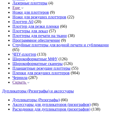
Лазерные плоттеры
(4)
Еще
Ножи для плоттеров
(9)
Ножи для режущих плоттеров
(22)
Плоттер А0
(20)
Плоттер для резки пленки
(66)
Плоттеры для лекал
(57)
Плоттеры для печати на ткани
(38)
Программное обеспечение
(9)
Струйные плоттеры для водной печати и сублимации
(65)
ЧПУ-плоттер
(133)
Широкоформатные МФУ
(126)
Широкоформатные сканеры
(126)
Планшетные режущие плоттеры
(55)
Пленки для режущих плоттеров
(904)
Чернила
(287)
Скрыть
Дупликаторы (Ризографы) и аксессуары
Дупликаторы (Ризографы)
(66)
Аксессуары для дупликаторов (ризографов)
(90)
Расходники для дупликаторов (ризографов)
(138)