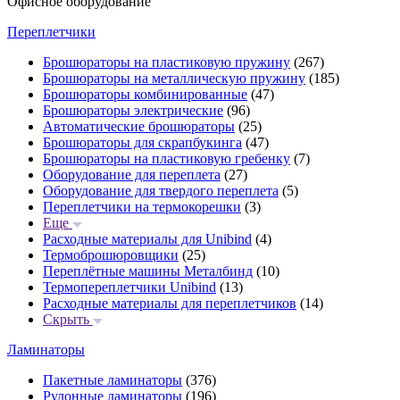
Офисное оборудование
Переплетчики
Брошюраторы на пластиковую пружину
(267)
Брошюраторы на металлическую пружину
(185)
Брошюраторы комбинированные
(47)
Брошюраторы электрические
(96)
Автоматические брошюраторы
(25)
Брошюраторы для скрапбукинга
(47)
Брошюраторы на пластиковую гребенку
(7)
Оборудование для переплета
(27)
Оборудование для твердого переплета
(5)
Переплетчики на термокорешки
(3)
Еще
Расходные материалы для Unibind
(4)
Термоброшюровщики
(25)
Переплётные машины Металбинд
(10)
Термопереплетчики Unibind
(13)
Расходные материалы для переплетчиков
(14)
Скрыть
Ламинаторы
Пакетные ламинаторы
(376)
Рулонные ламинаторы
(196)