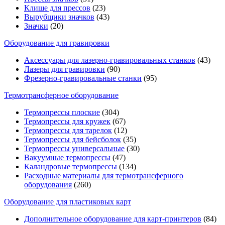
Клише для прессов
(23)
Вырубщики значков
(43)
Значки
(20)
Оборудование для гравировки
Аксессуары для лазерно-гравировальных станков
(43)
Лазеры для гравировки
(90)
Фрезерно-гравировальные станки
(95)
Термотрансферное оборудование
Термопрессы плоские
(304)
Термопрессы для кружек
(67)
Термопрессы для тарелок
(12)
Термопрессы для бейсболок
(35)
Термопрессы универсальные
(30)
Вакуумные термопрессы
(47)
Каландровые термопрессы
(134)
Расходные материалы для термотрансферного
оборудования
(260)
Оборудование для пластиковых карт
Дополнительное оборудование для карт-принтеров
(84)