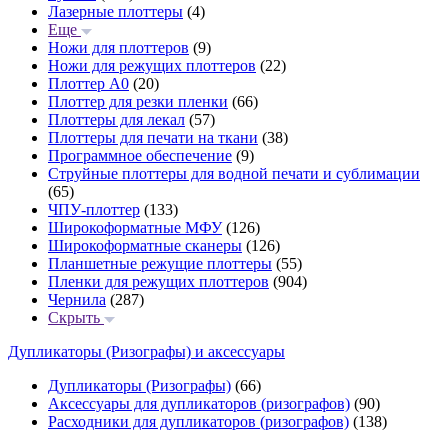
Лазерные плоттеры
(4)
Еще
Ножи для плоттеров
(9)
Ножи для режущих плоттеров
(22)
Плоттер А0
(20)
Плоттер для резки пленки
(66)
Плоттеры для лекал
(57)
Плоттеры для печати на ткани
(38)
Программное обеспечение
(9)
Струйные плоттеры для водной печати и сублимации
(65)
ЧПУ-плоттер
(133)
Широкоформатные МФУ
(126)
Широкоформатные сканеры
(126)
Планшетные режущие плоттеры
(55)
Пленки для режущих плоттеров
(904)
Чернила
(287)
Скрыть
Дупликаторы (Ризографы) и аксессуары
Дупликаторы (Ризографы)
(66)
Аксессуары для дупликаторов (ризографов)
(90)
Расходники для дупликаторов (ризографов)
(138)