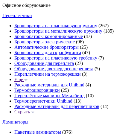
Офисное оборудование
Переплетчики
Брошюраторы на пластиковую пружину
(267)
Брошюраторы на металлическую пружину
(185)
Брошюраторы комбинированные
(47)
Брошюраторы электрические
(96)
Автоматические брошюраторы
(25)
Брошюраторы для скрапбукинга
(47)
Брошюраторы на пластиковую гребенку
(7)
Оборудование для переплета
(27)
Оборудование для твердого переплета
(5)
Переплетчики на термокорешки
(3)
Еще
Расходные материалы для Unibind
(4)
Термоброшюровщики
(25)
Переплётные машины Металбинд
(10)
Термопереплетчики Unibind
(13)
Расходные материалы для переплетчиков
(14)
Скрыть
Ламинаторы
Пакетные ламинаторы
(376)