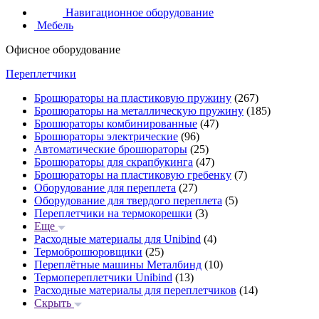
Навигационное оборудование
Мебель
Офисное оборудование
Переплетчики
Брошюраторы на пластиковую пружину
(267)
Брошюраторы на металлическую пружину
(185)
Брошюраторы комбинированные
(47)
Брошюраторы электрические
(96)
Автоматические брошюраторы
(25)
Брошюраторы для скрапбукинга
(47)
Брошюраторы на пластиковую гребенку
(7)
Оборудование для переплета
(27)
Оборудование для твердого переплета
(5)
Переплетчики на термокорешки
(3)
Еще
Расходные материалы для Unibind
(4)
Термоброшюровщики
(25)
Переплётные машины Металбинд
(10)
Термопереплетчики Unibind
(13)
Расходные материалы для переплетчиков
(14)
Скрыть