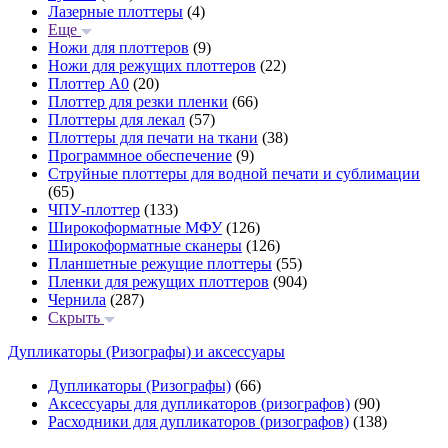
Лазерные плоттеры
(4)
Еще
Ножи для плоттеров
(9)
Ножи для режущих плоттеров
(22)
Плоттер А0
(20)
Плоттер для резки пленки
(66)
Плоттеры для лекал
(57)
Плоттеры для печати на ткани
(38)
Программное обеспечение
(9)
Струйные плоттеры для водной печати и сублимации
(65)
ЧПУ-плоттер
(133)
Широкоформатные МФУ
(126)
Широкоформатные сканеры
(126)
Планшетные режущие плоттеры
(55)
Пленки для режущих плоттеров
(904)
Чернила
(287)
Скрыть
Дупликаторы (Ризографы) и аксессуары
Дупликаторы (Ризографы)
(66)
Аксессуары для дупликаторов (ризографов)
(90)
Расходники для дупликаторов (ризографов)
(138)