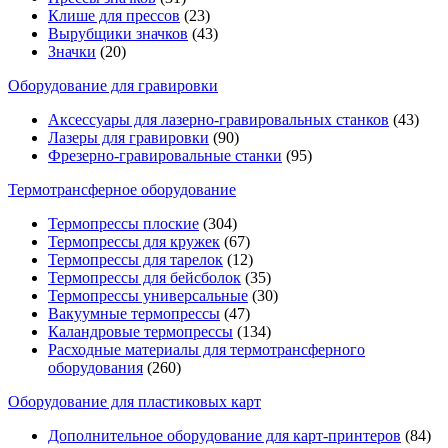
Клише для прессов
(23)
Вырубщики значков
(43)
Значки
(20)
Оборудование для гравировки
Аксессуары для лазерно-гравировальных станков
(43)
Лазеры для гравировки
(90)
Фрезерно-гравировальные станки
(95)
Термотрансферное оборудование
Термопрессы плоские
(304)
Термопрессы для кружек
(67)
Термопрессы для тарелок
(12)
Термопрессы для бейсболок
(35)
Термопрессы универсальные
(30)
Вакуумные термопрессы
(47)
Каландровые термопрессы
(134)
Расходные материалы для термотрансферного
оборудования
(260)
Оборудование для пластиковых карт
Дополнительное оборудование для карт-принтеров
(84)