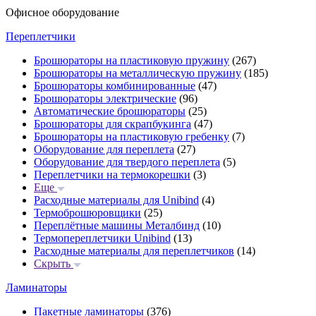
Офисное оборудование
Переплетчики
Брошюраторы на пластиковую пружину
(267)
Брошюраторы на металлическую пружину
(185)
Брошюраторы комбинированные
(47)
Брошюраторы электрические
(96)
Автоматические брошюраторы
(25)
Брошюраторы для скрапбукинга
(47)
Брошюраторы на пластиковую гребенку
(7)
Оборудование для переплета
(27)
Оборудование для твердого переплета
(5)
Переплетчики на термокорешки
(3)
Еще
Расходные материалы для Unibind
(4)
Термоброшюровщики
(25)
Переплётные машины Металбинд
(10)
Термопереплетчики Unibind
(13)
Расходные материалы для переплетчиков
(14)
Скрыть
Ламинаторы
Пакетные ламинаторы
(376)