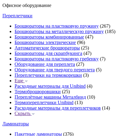
Офисное оборудование
Переплетчики
Брошюраторы на пластиковую пружину
(267)
Брошюраторы на металлическую пружину
(185)
Брошюраторы комбинированные
(47)
Брошюраторы электрические
(96)
Автоматические брошюраторы
(25)
Брошюраторы для скрапбукинга
(47)
Брошюраторы на пластиковую гребенку
(7)
Оборудование для переплета
(27)
Оборудование для твердого переплета
(5)
Переплетчики на термокорешки
(3)
Еще
Расходные материалы для Unibind
(4)
Термоброшюровщики
(25)
Переплётные машины Металбинд
(10)
Термопереплетчики Unibind
(13)
Расходные материалы для переплетчиков
(14)
Скрыть
Ламинаторы
Пакетные ламинаторы
(376)