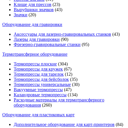
Клише для прессов
(23)
Вырубщики значков
(43)
Значки
(20)
Оборудование для гравировки
Аксессуары для лазерно-гравировальных станков
(43)
Лазеры для гравировки
(90)
Фрезерно-гравировальные станки
(95)
Термотрансферное оборудование
Термопрессы плоские
(304)
Термопрессы для кружек
(67)
Термопрессы для тарелок
(12)
Термопрессы для бейсболок
(35)
Термопрессы универсальные
(30)
Вакуумные термопрессы
(47)
Каландровые термопрессы
(134)
Расходные материалы для термотрансферного
оборудования
(260)
Оборудование для пластиковых карт
Дополнительное оборудование для карт-принтеров
(84)