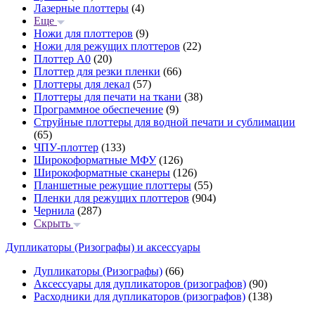
Лазерные плоттеры
(4)
Еще
Ножи для плоттеров
(9)
Ножи для режущих плоттеров
(22)
Плоттер А0
(20)
Плоттер для резки пленки
(66)
Плоттеры для лекал
(57)
Плоттеры для печати на ткани
(38)
Программное обеспечение
(9)
Струйные плоттеры для водной печати и сублимации
(65)
ЧПУ-плоттер
(133)
Широкоформатные МФУ
(126)
Широкоформатные сканеры
(126)
Планшетные режущие плоттеры
(55)
Пленки для режущих плоттеров
(904)
Чернила
(287)
Скрыть
Дупликаторы (Ризографы) и аксессуары
Дупликаторы (Ризографы)
(66)
Аксессуары для дупликаторов (ризографов)
(90)
Расходники для дупликаторов (ризографов)
(138)