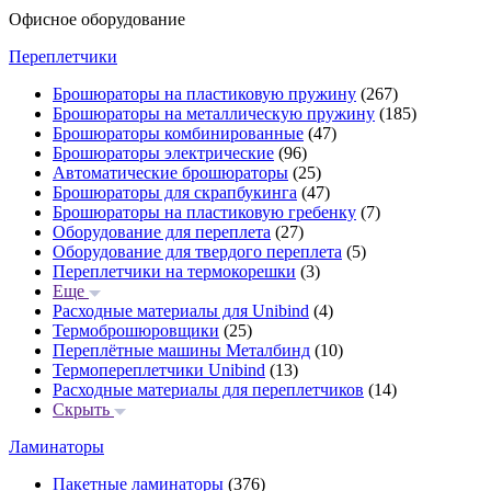
Офисное оборудование
Переплетчики
Брошюраторы на пластиковую пружину
(267)
Брошюраторы на металлическую пружину
(185)
Брошюраторы комбинированные
(47)
Брошюраторы электрические
(96)
Автоматические брошюраторы
(25)
Брошюраторы для скрапбукинга
(47)
Брошюраторы на пластиковую гребенку
(7)
Оборудование для переплета
(27)
Оборудование для твердого переплета
(5)
Переплетчики на термокорешки
(3)
Еще
Расходные материалы для Unibind
(4)
Термоброшюровщики
(25)
Переплётные машины Металбинд
(10)
Термопереплетчики Unibind
(13)
Расходные материалы для переплетчиков
(14)
Скрыть
Ламинаторы
Пакетные ламинаторы
(376)