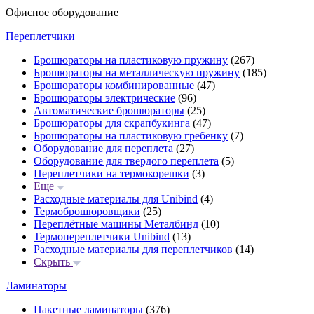
Офисное оборудование
Переплетчики
Брошюраторы на пластиковую пружину
(267)
Брошюраторы на металлическую пружину
(185)
Брошюраторы комбинированные
(47)
Брошюраторы электрические
(96)
Автоматические брошюраторы
(25)
Брошюраторы для скрапбукинга
(47)
Брошюраторы на пластиковую гребенку
(7)
Оборудование для переплета
(27)
Оборудование для твердого переплета
(5)
Переплетчики на термокорешки
(3)
Еще
Расходные материалы для Unibind
(4)
Термоброшюровщики
(25)
Переплётные машины Металбинд
(10)
Термопереплетчики Unibind
(13)
Расходные материалы для переплетчиков
(14)
Скрыть
Ламинаторы
Пакетные ламинаторы
(376)