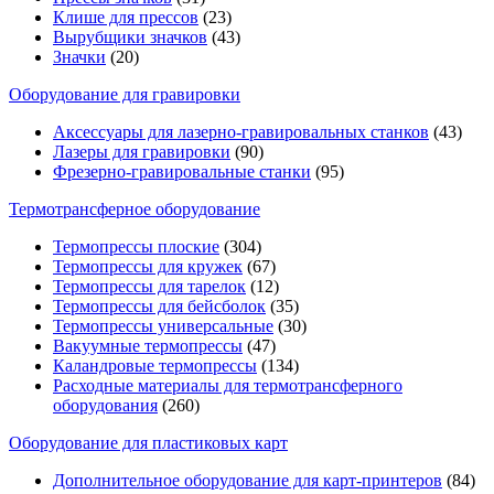
Клише для прессов
(23)
Вырубщики значков
(43)
Значки
(20)
Оборудование для гравировки
Аксессуары для лазерно-гравировальных станков
(43)
Лазеры для гравировки
(90)
Фрезерно-гравировальные станки
(95)
Термотрансферное оборудование
Термопрессы плоские
(304)
Термопрессы для кружек
(67)
Термопрессы для тарелок
(12)
Термопрессы для бейсболок
(35)
Термопрессы универсальные
(30)
Вакуумные термопрессы
(47)
Каландровые термопрессы
(134)
Расходные материалы для термотрансферного
оборудования
(260)
Оборудование для пластиковых карт
Дополнительное оборудование для карт-принтеров
(84)