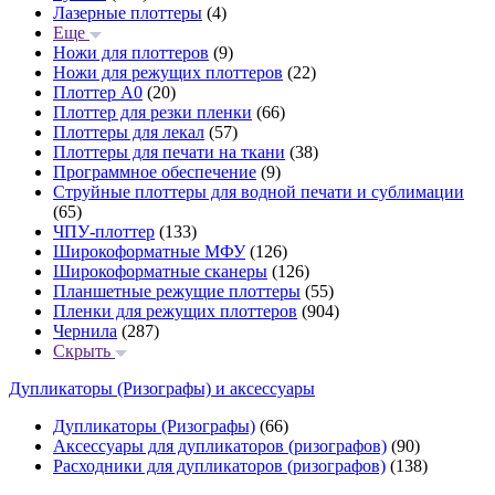
Лазерные плоттеры
(4)
Еще
Ножи для плоттеров
(9)
Ножи для режущих плоттеров
(22)
Плоттер А0
(20)
Плоттер для резки пленки
(66)
Плоттеры для лекал
(57)
Плоттеры для печати на ткани
(38)
Программное обеспечение
(9)
Струйные плоттеры для водной печати и сублимации
(65)
ЧПУ-плоттер
(133)
Широкоформатные МФУ
(126)
Широкоформатные сканеры
(126)
Планшетные режущие плоттеры
(55)
Пленки для режущих плоттеров
(904)
Чернила
(287)
Скрыть
Дупликаторы (Ризографы) и аксессуары
Дупликаторы (Ризографы)
(66)
Аксессуары для дупликаторов (ризографов)
(90)
Расходники для дупликаторов (ризографов)
(138)