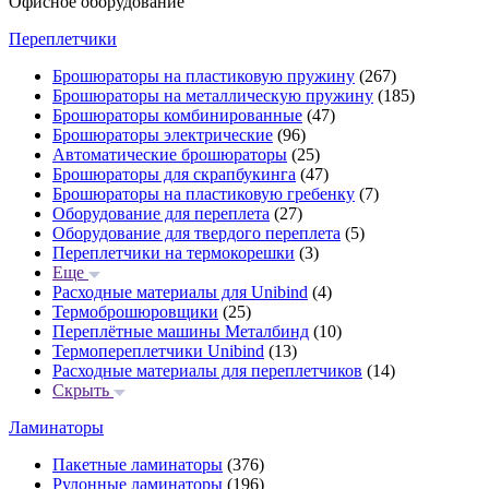
Офисное оборудование
Переплетчики
Брошюраторы на пластиковую пружину
(267)
Брошюраторы на металлическую пружину
(185)
Брошюраторы комбинированные
(47)
Брошюраторы электрические
(96)
Автоматические брошюраторы
(25)
Брошюраторы для скрапбукинга
(47)
Брошюраторы на пластиковую гребенку
(7)
Оборудование для переплета
(27)
Оборудование для твердого переплета
(5)
Переплетчики на термокорешки
(3)
Еще
Расходные материалы для Unibind
(4)
Термоброшюровщики
(25)
Переплётные машины Металбинд
(10)
Термопереплетчики Unibind
(13)
Расходные материалы для переплетчиков
(14)
Скрыть
Ламинаторы
Пакетные ламинаторы
(376)
Рулонные ламинаторы
(196)